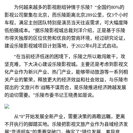
为何越来越多的影视剧组钟情于乐陵？“全国约80%的
影视公司聚集在北京，而乐陵距离北京289公里，仅3个小时
车程，满足主创团队特别是演员当天往返需求，可大幅度降
低拍摄成本。”据乐陵影视城总裁刘洋介绍，正是基于乐陵
市得天独厚的区位优势和优良的营商环境，经过研究论证，
建设乐陵影视城项目计划落地，于2022年6月正式启动。
“在当前经济低迷的困境下，乐陵之所以敢闯敢干，攻
坚克难，下大决心建设乐陵影视城。主要还是考虑到影视文
化产业作为新兴产业、热门产业，能够带动旅游等一系列相
关产业的繁荣，释放更大的经济效益和社会效益，与乐陵市
提出的‘文旅兴市’战略不谋而合，是乐陵推进经济跨越发展
的迫切需要。”乐陵市委书记王晓勇如是说。
从“0”开始发展全新产业，需要决策的高瞻远瞩，更离
不开执行的脚踏实地。乐陵把影视文旅产业作为县域经济发
展“弯道超车”的重要突破口，确定了“错位发展、差异竞