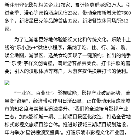
新注册登记影视相关企业178家，累计招募群演近3万人。引
进全季、漫心等宾馆酒店民宿23家，带动全市新增床位7600
多个，新增星巴克等品牌首店32家，新增餐饮休闲场所512
家。
为了让游客更好地体验影视文化和传统文化，乐陵市上
线的“乐小旅e+”微信小程序，集纳了吃、住、行、游、购、
娱全地图，游景区、选美食均实现了一键预约；推出的纯手
工“乐陵”字样文创雪糕，满足游客品尝美食、打卡拍照的需
要；引入的汉服体验等商户，为游客提供换装打卡的便利。
“一业兴、百业旺”。影视赋能，影视产业破局起势，流
量变“留量”，经济带动作用日渐凸显，正在带动乐陵这座城
市的知名度与美誉度迅速攀升。“我们将全速培育影视产业
生态，加快影视城一期、二期项目景区化改造，打造全省地
标式影视文旅项目综合体。推进影视城三期项目规划建设，
年内举办‘星锐榜颁奖盛典’。打造乐陵市影视文化产业园，