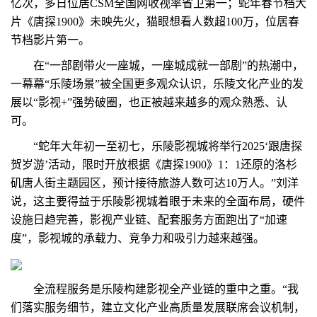
亿次，多日位居CSM全国网收视率省卫第一；蛇年春节档大
片《唐探1900》未映先火，猫眼想看人数超100万，位居春
节档影片第一。
在“一部剧带火一座城，一座城成就一部剧”的热潮中，
一幕幕“乐陵场景”被全国更多观众认识，乐陵文化产业的发
展以“影视+”强势破圈，也正被越来越多的观众熟悉、认
可。
“蛇年大年初一至初七，乐陵影视城将举行2025‘跟唐探
贺岁游’活动，限时开放根据《唐探1900》1：1还原的洛杉
矶唐人街主题园区，预计接待旅游人数可达10万人。”刘洋
说，这主要得益于乐陵影视城着眼于未来的全面布局，硬件
设施日趋完善，影视产业链、配套服务方面跑出了“加速
度”，影视城的承载力、竞争力和吸引力越来越强。
全流程服务是乐陵构建影视全产业链的重中之重。“我
们落实服务细节，建立文化产业高质量发展联席会议机制，