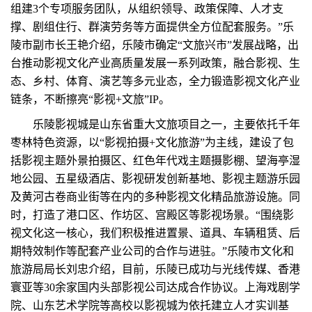
组建3个专项服务团队，从组织领导、政策保障、人才支
撑、剧组住行、群演劳务等方面提供全方位配套服务。”乐
陵市副市长王艳介绍，乐陵市确定“文旅兴市”发展战略，出
台推动影视文化产业高质量发展一系列政策，融合影视、生
态、乡村、体育、演艺等多元业态，全力锻造影视文化产业
链条，不断擦亮“影视+文旅”IP。
乐陵影视城是山东省重大文旅项目之一，主要依托千年
枣林特色资源，以“影视拍摄+文化旅游”为主线，建设了包
括影视主题外景拍摄区、红色年代戏主题摄影棚、望海亭湿
地公园、五星级酒店、影视研发创新基地、影视主题游乐园
及黄河古卷商业街等在内的多种影视文化精品旅游设施。同
时，打造了港口区、作坊区、宫殿区等影视场景。“围绕影
视文化这一核心，我们积极推进置景、道具、车辆租赁、后
期特效制作等配套产业公司的合作与进驻。”乐陵市文化和
旅游局局长刘忠介绍，目前，乐陵已成功与光线传媒、香港
寰亚等30余家国内头部影视公司达成合作协议。上海戏剧学
院、山东艺术学院等高校以影视城为依托建立人才实训基