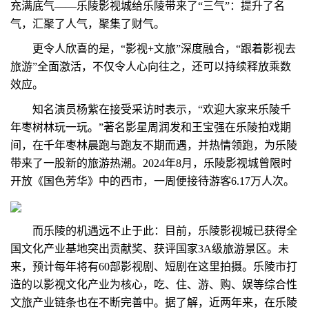
充满底气——乐陵影视城给乐陵带来了“三气”：提升了名
气，汇聚了人气，聚集了财气。
更令人欣喜的是，“影视+文旅”深度融合，“跟着影视去
旅游”全面激活，不仅令人心向往之，还可以持续释放乘数
效应。
知名演员杨紫在接受采访时表示，“欢迎大家来乐陵千
年枣树林玩一玩。”著名影星周润发和王宝强在乐陵拍戏期
间，在千年枣林晨跑与跑友不期而遇，并热情领跑，为乐陵
带来了一股新的旅游热潮。2024年8月，乐陵影视城曾限时
开放《国色芳华》中的西市，一周便接待游客6.17万人次。
而乐陵的机遇远不止于此：目前，乐陵影视城已获得全
国文化产业基地突出贡献奖、获评国家3A级旅游景区。未
来，预计每年将有60部影视剧、短剧在这里拍摄。乐陵市打
造的以影视文化产业为核心，吃、住、游、购、娱等综合性
文旅产业链条也在不断完善中。据了解，近两年来，在乐陵