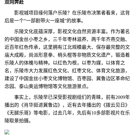
双向奔赴
影视城项目缘何落户乐陵？在乐陵市决策者看来，这背
后是一个“一部剧带火一座城”的故事。
乐陵文化底蕴深厚，影视文化自然资源丰富。作为著名
的中国金丝小枣之乡，三千年枣林滋养、两千年齐燕交融、
近百年红色传承，这里拥有江北规模最大、保存最完整的文
庙大成殿，尚派形意拳、梢头棍等非物质文化遗产，锻造着
乐陵人的体魄与精神。以红色为根，以枣为媒，以体育之
名，乐陵市大力发展红色文化、红枣文化、体育文化旅游，
建设了中国金丝小枣文化博物馆、百枣园、冀鲁边区革命纪
念园、泰山奥运博物馆等文化旅游景点。
事实上，乐陵早已深受影视剧组们的青睐，前有2009年
播出的《肖华挺进冀鲁边》，近有去年播出的《拨云见日》
《无腿乐哥》等电影，过去几年，先后有10多部影视片在乐
陵取景拍摄。