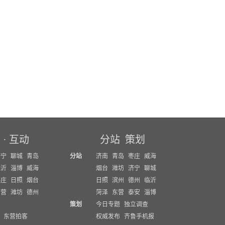
坛
·
互动
分站
策划
济宁
聊城
青岛
分站
济南
青岛
枣庄
威海
临沂
淄博
威海
烟台
潍坊
济宁
聊城
枣庄
日照
烟台
日照
滨州
德州
临沂
东营
潍坊
德州
菏泽
东营
泰安
淄博
策划
今日专题
独立调查
东营拍客
权威发布
齐鲁手机报