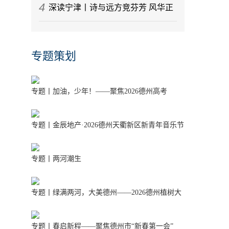
4
项目刷新“进度条”
德州天衢新区新一代信息技术产业筑
深读宁津丨诗与远方竞芬芳 风华正
链成势
茂是宁津
专题策划
专题丨加油，少年！——聚焦2026德州高考
专题丨金辰地产·2026德州天衢新区新青年音乐节
专题丨两河潮生
专题丨绿满两河，大美德州——2026德州植树大
行动
专题丨春启新程——聚焦德州市“新春第一会”