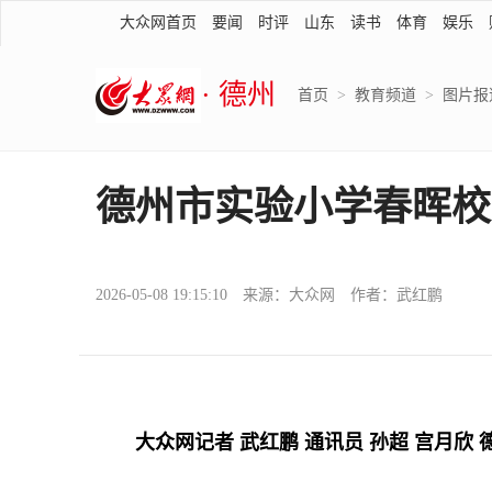
大众网首页
要闻
时评
山东
读书
体育
娱乐
· 德州
首页
>
教育频道
>
图片报
德州市实验小学春晖校
2026-05-08 19:15:10 来源：大众网 作者：武红鹏
大众网记者 武红鹏 通讯员 孙超 宫月欣 