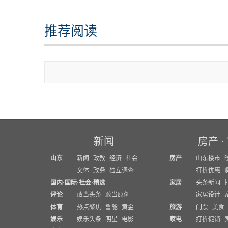
推荐阅读
查
新闻
房产
·
山东
新闻
政教
经济
社会
房产
山东楼市
文体
政务
独立调查
打折优惠
国内
·
国际
·
社会
·
精选
家居
头条新闻
评论
敢当头条
敢当原创
家居设计
体育
热点聚焦
鲁能
黄金
旅游
门票
美食
娱乐
娱乐头条
明星
电影
家电
打折促销