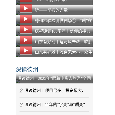
听——举报的力量
德州检验检测微剧场①丨“质”在
必得，“惠”企纾困 德州NQI一站
庆祝建党105周年丨信仰的接力
式平台打通质量服务“最后一公
山东有好戏丨运河风未改，吹腔
里”
声犹在：在“主角”之外，看见另
山东有好戏丨戏台无大小，众生
一种“戏比天大”
皆“主角”：马堤吹腔的两百年守
深读德州
艺路
深读德州丨2025年“跟着电影去旅游”全国
启动仪式为何选择在乐陵举行？
2
深读德州丨项目最多、投资最大、
3
任务最重！德州市重大交通基础设施
深读德州丨11年的“字变”与“质变”