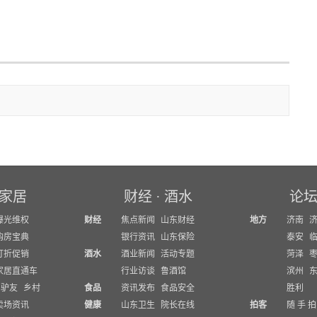
看更多
家居
财经
·
酒水
论
曝光维权
财经
焦点新闻
山东财经
地方
济南
购房宝典
银行资讯
山东保险
泰安
打折促销
酒水
酒业新闻
活动专题
菏泽
家居直通车
行业访谈
鲁酒馆
滨州
驴友
乡村
食品
资讯发布
食品安全
胜利
卖场资讯
健康
山东卫生
院长在线
拍客
随 手 拍