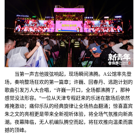
当第一声吉他拨弦响起，现场瞬间沸腾。A公馆率先登
场，奏响整场狂欢的第一篇章；许巍、回春丹、逃跑计划的
歌曲引发万人大合唱，“许巍一开口，全场都沸腾了，那种
感觉没法形容。”一位从天津专程赶来的乐迷在散场后依然
难掩激动；痛仰乐队的经典旋律让全场热血翻涌；惊喜嘉宾
朱之文的亮相更是带来全新视听体验，将全场气氛推向新高
潮。夜幕降临，无人机编队腾空而起，将狂欢推向温柔而震
撼的顶峰。