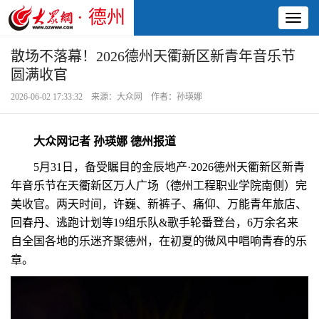
· 德州
Toggl
naviga
散场不落幕！2026德州天衢新区新青年音乐节
圆满收官
2026-06-02 17:33:32 来源：大众网 作者：孙瑛娜
大众网记者 孙瑛娜 德州报道
5月31日，备受瞩目的金辰地产·2026德州天衢新区新青
年音乐节在天衢新区万人广场（德州工程职业学院南侧）完
美收官。两天时间，许巍、新裤子、痛仰、万能青年旅店、
回春丹、逃跑计划等19组乐队&歌手轮番登台，6万余名来
自全国各地的乐迷齐聚德州，在初夏的微风中唱响青春的乐
章。