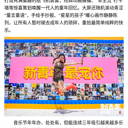
打造充满童趣的纸飞机装置，经典动画展播、“非主流”打卡
墙等惊喜策划唤醒一代人的童年回忆。大屏还随机滚动青涩
“童言童语”，手绘手抄报、“星星的孩子”暖心画作静静陈
列，让所有人暂时褪去成年人的琐碎，重拾最简单纯粹的快
乐。
音乐节年年办、处处有，但能连续三年吸引越来越多乐