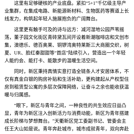
这里有足够硬核的产业底盘。紧扣“5+1”千亿级主导产
业集群，在集成电路、新能源新材料、生物医药等赛道上长
线发力，构筑起年轻人施展抱负的广阔舞台。
这里更有触手可及的诗与远方：减河湿地公园芦苇摇
荡，董子园文化街区青砖黛瓦间开设着新潮咖啡店和文创市
集，澳德乐、德百奥莱、铜锣湾奥特莱斯三大商圈交织，树
夏、UR、脸红秦甜甜等“首店”陆续引入，营造出一个年轻
人能约会、能打卡、能散步的温暖生活空间。
同时，新区秉持真情实意打造全链条人才安居体系，不
仅有真金白银的购房补贴和生活补助，更构建起从产权型住
房到租赁型公寓的多层次保障网络，让奋斗之余也能收获温
暖与归属感。
“眼下，新区与青年之间，一种良性的共生效应日益凸
显，青年为新区注入创新活力与消费动能，新区为青年搭建
成长阶梯与梦想舞台。”天衢新区党工委副书记、管委会主
任王大山如是说。青年奔赴城市，城市成就青年，双向奔赴