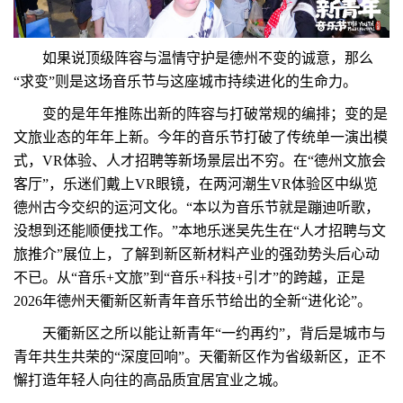
如果说顶级阵容与温情守护是德州不变的诚意，那么
“求变”则是这场音乐节与这座城市持续进化的生命力。
变的是年年推陈出新的阵容与打破常规的编排；变的是
文旅业态的年年上新。今年的音乐节打破了传统单一演出模
式，VR体验、人才招聘等新场景层出不穷。在“德州文旅会
客厅”，乐迷们戴上VR眼镜，在两河潮生VR体验区中纵览
德州古今交织的运河文化。“本以为音乐节就是蹦迪听歌，
没想到还能顺便找工作。”本地乐迷吴先生在“人才招聘与文
旅推介”展位上，了解到新区新材料产业的强劲势头后心动
不已。从“音乐+文旅”到“音乐+科技+引才”的跨越，正是
2026年德州天衢新区新青年音乐节给出的全新“进化论”。
天衢新区之所以能让新青年“一约再约”，背后是城市与
青年共生共荣的“深度回响”。天衢新区作为省级新区，正不
懈打造年轻人向往的高品质宜居宜业之城。