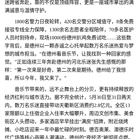
迷跨省奔赴，靠的不仅是顶级阵容，更是一座城市拿出的满
满诚意与温情守护。
1800名警力日夜轮转，420名交警分区域值守，8条免费
接驳专线全力保障，1300余名志愿者全程陪伴，70多名医护
人员时刻待命，现场10000份德州扒鸡免费试吃……这些数
字背后，是德州以一颗赤诚之心托举起数万名乐迷热爱与梦
想的城市担当。“在德州看音乐节，让我找到一种回家的感
觉。”正如连续三年奔赴德州的河北乐迷张先生感慨的那
样：“第一次来是好奇，第二次来是期待。德州给了我惊
喜，所以今年，我又来了。”
音乐节带来的，远不止舞台上的分贝，更有持续释放的
经济红利与城市活力。据不完全统计，5月30日至31日两天
内，数万名乐迷直接带动天衢新区消费约2.8亿元。全区13
家限额以上住宿企业入住率大幅攀升，周边文创市集、美食
街区人头攒动，多家酒店早早挂出“满房”招牌，附近烧烤
摊、小吃店迎来一年中最忙碌的时刻。德百奥莱、澳德乐时
代广场等核心商圈人潮涌动，德州的“夜经济”被彻底点燃。