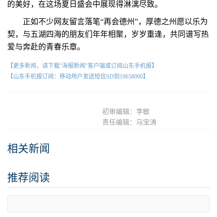
的美好，在这场夏日盛会中展现得淋漓尽致。
正如不少网友留言落笔“再会德州”，厚德之州愿以乐为
契，与五湖四海的朋友们年年相聚，岁岁重逢，共同谱写热
爱与奔赴的青春乐章。
【更多新闻，请下载"海报新闻"客户端或订阅山东手机报】
【山东手机报订阅：移动用户发送短信SD到10658000】
初审编辑：李敏
责任编辑：马宝涛
相关新闻
推荐阅读