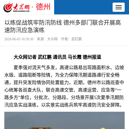
· 德州
Toggl
naviga
以练促战筑牢防汛防线 德州多部门联合开展高
速防汛应急演练
2026-06-03 16:50:36 来源：大众网 作者：武红鹏
大众网记者 武红鹏 通讯员 马长霞 德州报道
夏季强对流天气多发，高速公路易出现路面积水、边坡
水毁、道路阻断等险情，为全力保障汛期道路通行安全畅
通，提升突发险情协同处置能力，近期，德州市公路巡查中
心统筹各巡查大队，联合高速交管、高速运营、应急等“一
路多方”单位，分批次、分路段、分场景开展5次夏季汛期防
汛应急实战演练，以实景实战练兵筑牢高速防汛安全屏障。