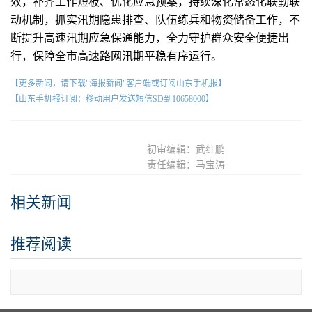
效，补齐工作短板、优化应急预案，持续深化常态化联勤联
动机制，抓实汛期隐患排查、队伍练兵和物资储备工作，不
断提升高速汛期应急保通能力，全力守护群众安全便捷出
行，保障全市高速路网汛期平稳有序运行。
【更多新闻，请下载"海报新闻"客户端或订阅山东手机报】
【山东手机报订阅：移动用户发送短信SD到10658000】
初审编辑：武红鹏
责任编辑：马宝涛
相关新闻
推荐阅读
查看更多