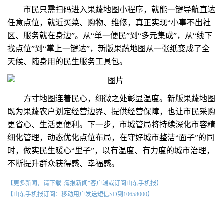
市民只需扫码进入果蔬地图小程序，就能一键导航直达
任意点位，就近买菜、购物、维修，真正实现“小事不出社
区、服务就在身边”。从“单一便民”到“多元集成”，从“线下
找点位”到“掌上一键达”，新版果蔬地图从一张纸变成了全
天候、随身用的民生服务工具包。
方寸地图连着民心，细微之处彰显温度。新版果蔬地图
既为果蔬农户划定经营边界、提供经营保障，也让市民采购
更省心、生活更便利。下一步，市城管局将持续深化市容精
细化管理，动态优化点位布局，在守好城市整洁“面子”的同
时，做实民生暖心“里子”，以有温度、有力度的城市治理，
不断提升群众获得感、幸福感。
【更多新闻，请下载"海报新闻"客户端或订阅山东手机报】
【山东手机报订阅：移动用户发送短信SD到10658000】