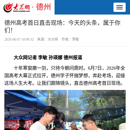
· 德州
Toggl
naviga
德州高考首日直击现场：今天的头条，属于你
们！
2026-06-07 10:09:32 来源：大众网 作者：李敏
大众网记者 李敏 孙瑛娜 德州报道
十年寒窗磨一剑，只待今朝问鼎时。6月7日，2026年全
国高考大幕正式拉开，德州学子怀揣梦想，奔赴考场，迎接
这场人生大考。让我们跟随镜头，直击德州高考首日现场。