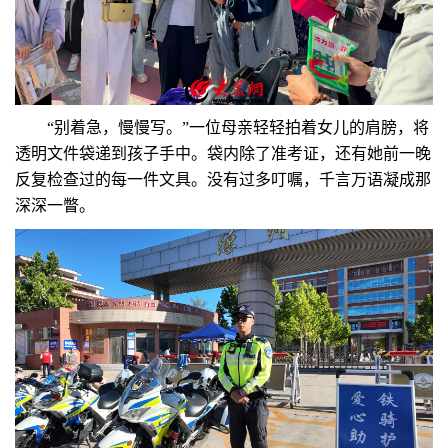
“别着急，慢慢写。”一位母亲轻轻拍着女儿的肩膀，将
透明文件袋递到孩子手中。袋内除了准考证，还有她前一晚
反复检查过的每一件文具。没有过多叮嘱，千言万语凝成那
深深一瞥。