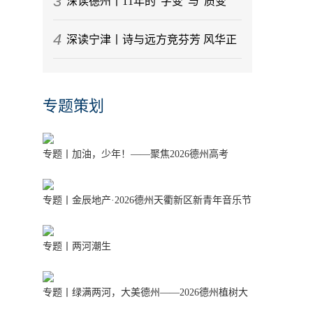
3
任务最重！德州市重大交通基础设施
深读德州丨11年的“字变”与“质变”
4
项目刷新“进度条”
德州天衢新区新一代信息技术产业筑
深读宁津丨诗与远方竞芬芳 风华正
链成势
茂是宁津
专题策划
专题丨加油，少年！——聚焦2026德州高考
专题丨金辰地产·2026德州天衢新区新青年音乐节
专题丨两河潮生
专题丨绿满两河，大美德州——2026德州植树大
行动