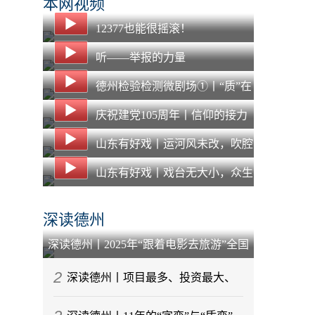
本网视频
12377也能很摇滚！
听——举报的力量
德州检验检测微剧场①丨“质”在
必得，“惠”企纾困 德州NQI一站
庆祝建党105周年丨信仰的接力
式平台打通质量服务“最后一公
山东有好戏丨运河风未改，吹腔
里”
声犹在：在“主角”之外，看见另
山东有好戏丨戏台无大小，众生
一种“戏比天大”
皆“主角”：马堤吹腔的两百年守
深读德州
艺路
深读德州丨2025年“跟着电影去旅游”全国
启动仪式为何选择在乐陵举行？
2
深读德州丨项目最多、投资最大、