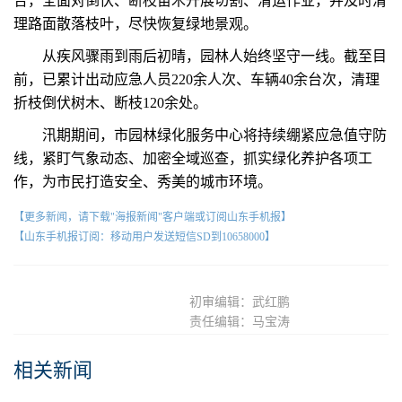
合，全面对倒伏、断枝苗木开展切割、清运作业，并及时清
理路面散落枝叶，尽快恢复绿地景观。
从疾风骤雨到雨后初晴，园林人始终坚守一线。截至目
前，已累计出动应急人员220余人次、车辆40余台次，清理
折枝倒伏树木、断枝120余处。
汛期期间，市园林绿化服务中心将持续绷紧应急值守防
线，紧盯气象动态、加密全域巡查，抓实绿化养护各项工
作，为市民打造安全、秀美的城市环境。
【更多新闻，请下载"海报新闻"客户端或订阅山东手机报】
【山东手机报订阅：移动用户发送短信SD到10658000】
初审编辑：武红鹏
责任编辑：马宝涛
相关新闻