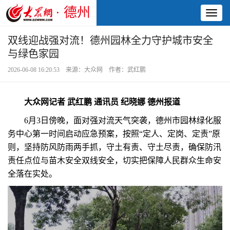
· 德州
Toggl
naviga
双线迎战强对流！德州园林全力守护城市安全
与绿色家园
2026-06-08 16:20:53 来源：大众网 作者：武红鹏
大众网记者 武红鹏 通讯员 纪晓娜 德州报道
6月3日傍晚，面对强对流天气突袭，德州市园林绿化服
务中心第一时间启动应急预案，按照“定人、定岗、定责”原
则，坚持防风防雨两手抓，守土有责、守土尽责，确保防汛
责任点位与苗木安全双线安全，切实把保障人民群众生命安
全落在实处。