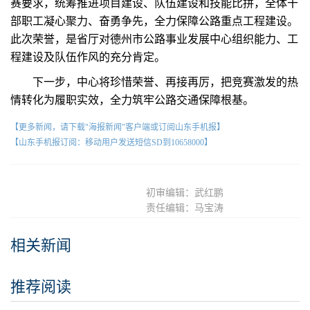
赛要求，统筹推进项目建设、队伍建设和技能比拼，全体干
部职工凝心聚力、奋勇争先，全力保障公路重点工程建设。
此次荣誉，是省厅对德州市公路事业发展中心组织能力、工
程建设及队伍作风的充分肯定。
下一步，中心将珍惜荣誉、再接再厉，把竞赛激发的热
情转化为履职实效，全力筑牢公路交通保障根基。
【更多新闻，请下载"海报新闻"客户端或订阅山东手机报】
【山东手机报订阅：移动用户发送短信SD到10658000】
初审编辑：武红鹏
责任编辑：马宝涛
相关新闻
推荐阅读