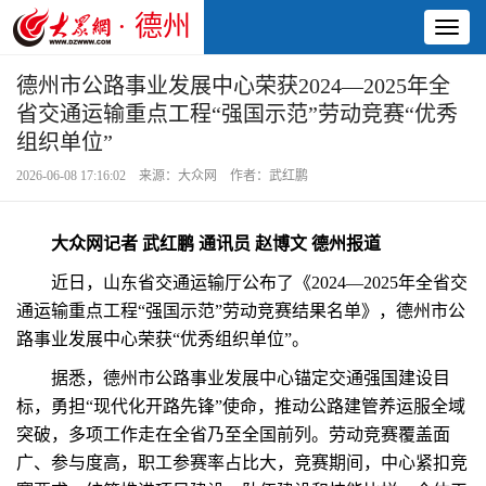
· 德州
Toggl
naviga
德州市公路事业发展中心荣获2024—2025年全
省交通运输重点工程“强国示范”劳动竞赛“优秀
组织单位”
2026-06-08 17:16:02 来源：大众网 作者：武红鹏
大众网记者 武红鹏 通讯员 赵博文 德州报道
近日，山东省交通运输厅公布了《2024—2025年全省交
通运输重点工程“强国示范”劳动竞赛结果名单》，德州市公
路事业发展中心荣获“优秀组织单位”。
据悉，德州市公路事业发展中心锚定交通强国建设目
标，勇担“现代化开路先锋”使命，推动公路建管养运服全域
突破，多项工作走在全省乃至全国前列。劳动竞赛覆盖面
广、参与度高，职工参赛率占比大，竞赛期间，中心紧扣竞