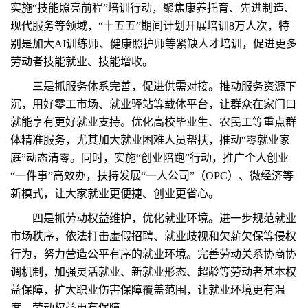
实施“技能照亮前程”培训行动，聚焦康养托育、先进制造、
现代服务等领域，“十五五”期间计划开展培训8万人次，特
别是加大AI训练师、健康照护师等紧缺人才培训，促进更多
劳动者技能就业、技能增收。
三是抓服务体系完善，促进供需对接。推动服务资源下
沉，用好零工市场、就业驿站等载体平台，让群众在家门口
就能享有更好就业支持。优化高校毕业生、农民工等重点群
体精准服务，尤其加大就业困难人员帮扶，推动“零就业家
庭”动态清零。同时，实施“创业陪跑”行动，推广个人创业
“一件事”高效办，扶持发展“一人公司”（OPC）、微经济等
新模式，让大家就业更便捷、创业更省心。
四是抓劳动权益维护，优化就业环境。进一步规范就业
市场秩序，依法打击虚假招聘、就业歧视和欠薪欠保等侵权
行为，努力营造公平有序的就业环境。完善劳动关系协商协
调机制，加强灵活就业、新就业形态、超龄等劳动者基本权
益保障，扩大职业伤害保障覆盖范围，让就业环境更有温
度、劳动权益更有保障。