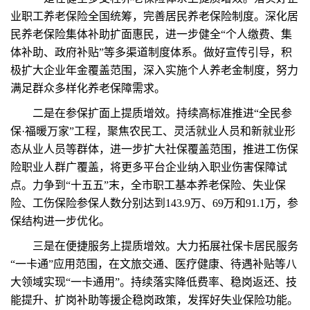
业职工养老保险全国统筹，完善居民养老保险制度。深化居
民养老保险集体补助扩面惠民，进一步健全“个人缴费、集
体补助、政府补贴”等多渠道制度体系。做好宣传引导，积
极扩大企业年金覆盖范围，深入实施个人养老金制度，努力
满足群众多样化养老保障需求。
二是在参保扩面上提质增效。持续高标准推进“全民参
保·福暖万家”工程，聚焦农民工、灵活就业人员和新就业形
态从业人员等群体，进一步扩大社保覆盖范围，推进工伤保
险职业人群广覆盖，将更多平台企业纳入职业伤害保障试
点。力争到“十五五”末，全市职工基本养老保险、失业保
险、工伤保险参保人数分别达到143.9万、69万和91.1万，参
保结构进一步优化。
三是在便捷服务上提质增效。大力拓展社保卡居民服务
“一卡通”应用范围，在文旅交通、医疗健康、待遇补贴等八
大领域实现“一卡通用”。持续落实降低费率、稳岗返还、技
能提升、扩岗补助等援企稳岗政策，发挥好失业保险功能。