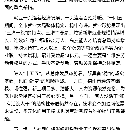
面的重点举措。
就业一头连着经济发展，一头连着百姓冷暖。“十四五”
期间，全市就业大局整体稳定、稳中有进。就业形势呈现出
“三增一稳”的特点。三增主要是：城镇新增就业规模持续增
长，连续5年每年都超过5万人；高技能人才培育总量持续增
加，年均保持在1万人以上；援企稳岗等惠企政策落实为企
业职工持续增利，累计受益超14亿元。一稳主要是：维护劳
动者权益的方式、手段不断创新，劳动关系保持总体稳定。
进入“十五五”，从总体发展态势看，既具备“稳”的坚实
基础，也面临“变”的风险挑战。一方面，德州市经济基础
稳、韧性强，新上项目多、潜能大，人力资源依然充裕，为
就业形势稳定提供了核心支撑；另一方面，“有人没活干”和
“有活没人干”的结构性矛盾仍然存在，技术变革加速岗位需
求调整，多元化的用工模式也对劳动者权益维护提出了新课
题。
下一步，人社部门将继续把稳就业工作摆在突出位置，