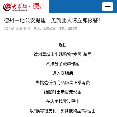
· 德州
Toggl
naviga
德州一地公安提醒！见到此人请立即报警！
2026-06-12 06:48:42 来源：禹城公安 作者：田超杰
近日
德州禹城市出现购物“找零”骗局
不法分子流窜作案
进入商铺后
先挑选低价商品伪装正常消费
结账时出示百元现金
在店主找零过程中
以“换零钱支付”“买其他物品”等理由