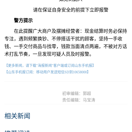
请在保证自身安全的前提下立即报警
警方提示
在此提醒广大商户及摆摊经营者：现金结算时务必保持
专注，遇到频繁换钞、不停搭话干扰的顾客，坚持一手收
钱、一手交付商品与找零，钱款当面清点两遍，不被对方话
术打乱节奏，一旦发现可疑人员及时报警。
【更多新闻，请下载"海报新闻"客户端或订阅山东手机报】
【山东手机报订阅：移动用户发送短信SD到10658000】
初审编辑：郭超
责任编辑：马宝涛
相关新闻