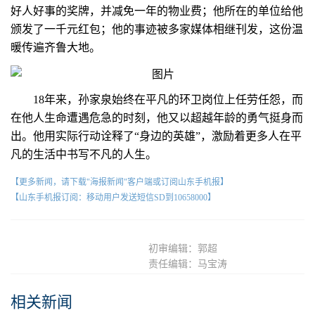
好人好事的奖牌，并减免一年的物业费；他所在的单位给他
颁发了一千元红包；他的事迹被多家媒体相继刊发，这份温
暖传遍齐鲁大地。
18年来，孙家泉始终在平凡的环卫岗位上任劳任怨，而
在他人生命遭遇危急的时刻，他又以超越年龄的勇气挺身而
出。他用实际行动诠释了“身边的英雄”，激励着更多人在平
凡的生活中书写不凡的人生。
【更多新闻，请下载"海报新闻"客户端或订阅山东手机报】
【山东手机报订阅：移动用户发送短信SD到10658000】
初审编辑：郭超
责任编辑：马宝涛
相关新闻