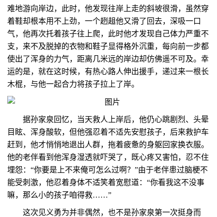
难地游向岸边，此时，他发现往岸上走的斜坡很滑，虽然穿
着鞋却根本用不上劲，一个趔趄他又滑了回去，深吸一口
气，他再次托着孩子往上爬，此时他才发现自己体力严重不
支，来不及脱掉的衣物和鞋子显得格外沉重，每向前一步都
使出了浑身的力气，距离几米远的岸边却仿佛遥不可及。幸
运的是，就在这时候，有热心路人伸出援手，递过来一根长
木棍，与他一起合力将孩子拉上了岸。
据孙家泉回忆，当天救人上岸后，他仍心跳剧烈、头晕
目眩、浑身酸软，但他强忍着不适先安慰孩子，后来救护车
赶到，他才悄悄地退出人群，拖着疲惫的身躯回家换衣服。
他的老伴看到他浑身湿透就吓哭了，既心疼又害怕，忍不住
埋怨：“你要是上不来俺可怎么过啊？”由于老伴患过脑梗不
能受刺激，他忍着身体不适笑着宽慰道：“你看我这不没事
嘛，那么小的孩子咱得救……”
这次见义勇为并非偶然，也不是孙家泉第一次挺身而