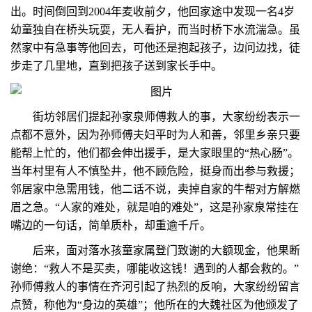
出。时间倒回到2004年麦收前夕，他回家途中发现一名4岁
幼童独自在桥头玩耍，无人看护，而当时桥下水流湍急。虽
然家中有急事等他回去，可他还是抱起孩子，边问边找，徒
步走了几里地，直到把孩子送到家长手中。
街坊邻居们提起孙家泉师傅救人的事，大家纷纷表示一
点都不意外，因为孙师傅夫妇平时为人和善，邻里乡亲只要
能帮上忙的，他们都会伸出援手，是大家眼里的“热心肠”。
当年村里有人不慎坠井，他不顾危险，挺身而出参与救援；
邻居家中急需用钱，他二话不说，卖掉自家的牛帮对方解燃
眉之急。“人家的难处，就是咱的难处”，这是孙家泉常挂在
嘴边的一句话，简单质朴，却重逾千斤。
后来，面对落水孩童家属登门致谢的大额现金，他果断
谢绝：“救人不是买卖，哪能收这钱！遇到的人都会救的。”
孙师傅救人的事情在齐河引起了热烈的反响，大家纷纷留言
点赞，称他为“身边的英雄”；他所在的大魏社区为他颁发了