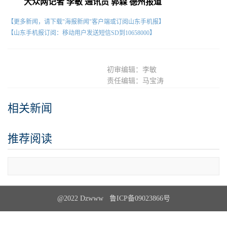
大众网记者 李敏 通讯员 郭森 德州报道
【更多新闻，请下载"海报新闻"客户端或订阅山东手机报】
【山东手机报订阅：移动用户发送短信SD到10658000】
初审编辑：李敏
责任编辑：马宝涛
相关新闻
推荐阅读
查看更多
@2022 Dzwww 鲁ICP备09023866号