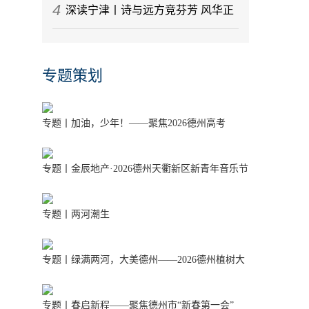
4
项目刷新“进度条”
德州天衢新区新一代信息技术产业筑
深读宁津丨诗与远方竞芬芳 风华正
链成势
茂是宁津
专题策划
专题丨加油，少年！——聚焦2026德州高考
专题丨金辰地产·2026德州天衢新区新青年音乐节
专题丨两河潮生
专题丨绿满两河，大美德州——2026德州植树大
行动
专题丨春启新程——聚焦德州市“新春第一会”