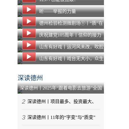
听——举报的力量
德州检验检测微剧场①丨“质”在
必得，“惠”企纾困 德州NQI一站
庆祝建党105周年丨信仰的接力
式平台打通质量服务“最后一公
山东有好戏丨运河风未改，吹腔
里”
声犹在：在“主角”之外，看见另
山东有好戏丨戏台无大小，众生
一种“戏比天大”
皆“主角”：马堤吹腔的两百年守
深读德州
艺路
深读德州丨2025年“跟着电影去旅游”全国
启动仪式为何选择在乐陵举行？
2
深读德州丨项目最多、投资最大、
3
任务最重！德州市重大交通基础设施
深读德州丨11年的“字变”与“质变”