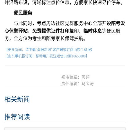
并沿路布设，清晰标注点位信息，方便家长快速寻位停车。
便民服务
与此同时，考点周边社区党群服务中心全部开设
陪考爱
心休憩驿站
，
免费提供证件打印复印
、
临时休息
等便民服
务，全方位为考生和陪考家长保驾护航。
【更多新闻，请下载"海报新闻"客户端或订阅山东手机报】
【山东手机报订阅：移动用户发送短信SD到10658000】
初审编辑：郭超
责任编辑：马宝涛
相关新闻
推荐阅读