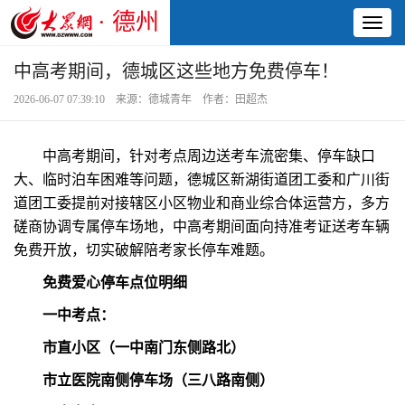
· 德州
Toggl
naviga
中高考期间，德城区这些地方免费停车！
2026-06-07 07:39:10 来源：德城青年 作者：田超杰
中高考期间，针对考点周边送考车流密集、停车缺口
大、临时泊车困难等问题，德城区新湖街道团工委和广川街
道团工委提前对接辖区小区物业和商业综合体运营方，多方
磋商协调专属停车场地，中高考期间面向持准考证送考车辆
免费开放，切实破解陪考家长停车难题。
免费爱心停车点位明细
一中考点：
市直小区（一中南门东侧路北）
市立医院南侧停车场（三八路南侧）