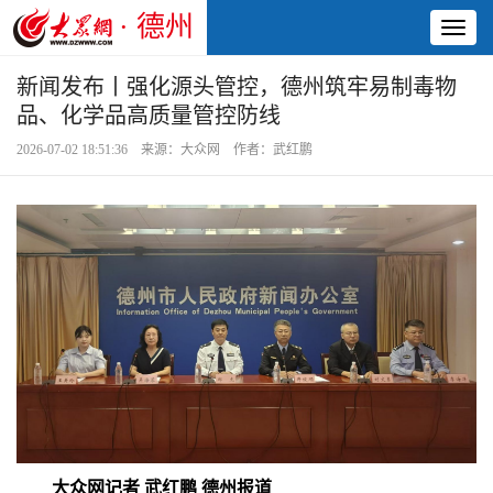
· 德州
Toggl
naviga
新闻发布丨强化源头管控，德州筑牢易制毒物
品、化学品高质量管控防线
2026-07-02 18:51:36 来源：大众网 作者：武红鹏
大众网记者 武红鹏 德州报道