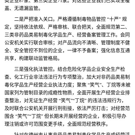
类企业87家、第三类企业71家。对这些企业我们已实现全覆
盖、无遗漏监管。
二是严把准入关口。严格遵循制毒物品管控 “十严” 规
定，坚持依法依规、严格审核、联合把关，全面规范第二、
三类非药品类易制毒化学品生产、经营备案管理工作。会同
公安机关实行联合审核；对产品流向不清晰、管理制度不健
全、安全管控不到位的企业，一律不予备案；强化信息互通
共享，构建联动监管格局。
三是强化执法管控。结合危险化学品企业安全生产检
查、化工行业非法违法行为专项整治，加大对非药品类易制
毒化学品生产经营企业执法力度；聚焦 “笑气”、丁烷等未被
国家列为管制目录的成瘾性物质，全面开展生产经营企业排
查整治，对无证生产经营 “笑气”“丁烷” 的违法违规行为，
及时联合公安机关开展行刑衔接，依法严厉打击；对经营范
围含 “笑气”“丁烷” 但长期未开展经营的企业，积极引导办
理注销或许可范围变更手续，全面规范经营秩序。
针对在德州市从事非药品类易制毒化学品生产或经营活