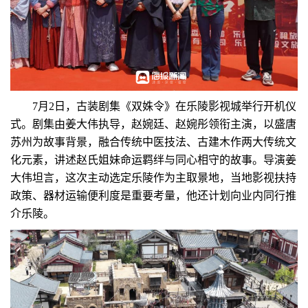
7月2日，古装剧集《双姝令》在乐陵影视城举行开机仪
式。剧集由姜大伟执导，赵婉廷、赵婉彤领衔主演，以盛唐
苏州为故事背景，融合传统中医技法、古建木作两大传统文
化元素，讲述赵氏姐妹命运羁绊与同心相守的故事。导演姜
大伟坦言，这次主动选定乐陵作为主取景地，当地影视扶持
政策、器材运输便利度是重要考量，他还计划向业内同行推
介乐陵。