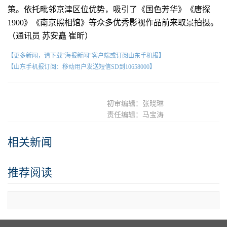
策。依托毗邻京津区位优势，吸引了《国色芳华》《唐探
1900》《南京照相馆》等众多优秀影视作品前来取景拍摄。
（通讯员 苏安矗 崔昕）
【更多新闻，请下载"海报新闻"客户端或订阅山东手机报】
【山东手机报订阅：移动用户发送短信SD到10658000】
初审编辑：张晓琳
责任编辑：马宝涛
相关新闻
推荐阅读
查看更多