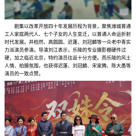
剧集以改革开放四十年发展历程为背景，聚焦潍城普通
工人家庭两代人、七个子女的人生变迁，以普通人命运折射
时代发展。井柏然、高圆圆、迟蓬、刘冠麟等一众老中青实
力派演员参演。导演刘江表示，乐陵的专业摄影棚硬件过
硬，加之临近北京，特约演员往返十分方便。而乐陵的风土
人情、拍摄氛围，也获得迟蓬、刘冠麟、宋家腾、陈大愚等
演员的一致点赞。