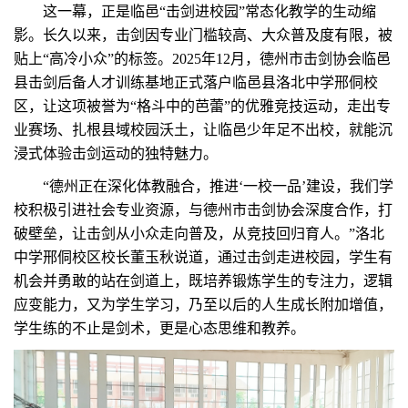
这一幕，正是临邑“击剑进校园”常态化教学的生动缩
影。长久以来，击剑因专业门槛较高、大众普及度有限，被
贴上“高冷小众”的标签。2025年12月，德州市击剑协会临邑
县击剑后备人才训练基地正式落户临邑县洛北中学邢侗校
区，让这项被誉为“格斗中的芭蕾”的优雅竞技运动，走出专
业赛场、扎根县域校园沃土，让临邑少年足不出校，就能沉
浸式体验击剑运动的独特魅力。
“德州正在深化体教融合，推进‘一校一品’建设，我们学
校积极引进社会专业资源，与德州市击剑协会深度合作，打
破壁垒，让击剑从小众走向普及，从竞技回归育人。”洛北
中学邢侗校区校长董玉秋说道，通过击剑走进校园，学生有
机会并勇敢的站在剑道上，既培养锻炼学生的专注力，逻辑
应变能力，又为学生学习，乃至以后的人生成长附加增值，
学生练的不止是剑术，更是心态思维和教养。