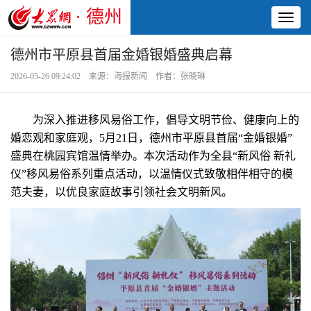
· 德州
Toggl
naviga
德州市平原县首届金婚银婚盛典启幕
2026-05-26 09:24:02 来源：海报新闻 作者：张晓琳
为深入推进移风易俗工作，倡导文明节俭、健康向上的
婚恋观和家庭观，5月21日，德州市平原县首届“金婚银婚”
盛典在桃园宾馆温情举办。本次活动作为全县“新风俗 新礼
仪”移风易俗系列重点活动，以温情仪式致敬相伴相守的模
范夫妻，以优良家庭故事引领社会文明新风。