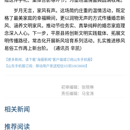
赠送伴手礼、集体合影等环节，为整场温情盛典圆满收尾。
岁月无言，家风有声。这场简约庄重的温情活动，既定
格了最美家庭的幸福瞬间，更以润物无声的方式传播婚恋新
风、涵养文明家风，推动节俭务实、真挚纯粹的婚恋家庭理
念深入人心。下一步，平原县将创新文明实践载体、拓展文
明传播路径，常态化开展新风培育系列活动，扎实推进移风
易俗工作再上新台阶。（通讯员 辛凯）
【更多新闻，请下载"海报新闻"客户端或订阅山东手机报】
【山东手机报订阅：移动用户发送短信SD到10658000】
初审编辑：张晓琳
责任编辑：马宝涛
相关新闻
推荐阅读