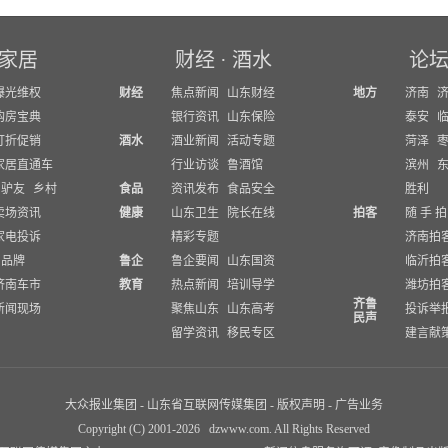
家居
财经
·
酒水
论
曝光维权
财经
焦点新闻
山东财经
地方
济南
购房宝典
银行资讯
山东保险
泰安
打折促销
酒水
酒业新闻
活动专题
菏泽
家居直通车
行业访谈
鲁酒馆
滨州
驴友
乡村
食品
资讯发布
食品安全
胜利
卖场资讯
健康
山东卫生
院长在线
拍客
随 手 拍
家电投诉
精彩专题
济南拍
品牌
鲁企
鲁企要闻
山东国资
临沂拍
济南车市
教育
热点新闻
培训导学
潍坊拍
齐鲁
新闻现场
聚焦山东
山东高考
投诉举
民声
留学资讯
移民专区
建言献
大众报业集团
-
山东省互联网传媒集团
-
版权声明
-
广告业务
Copyright (C) 2001-
2026
dzwww.com. All Rights Reserved