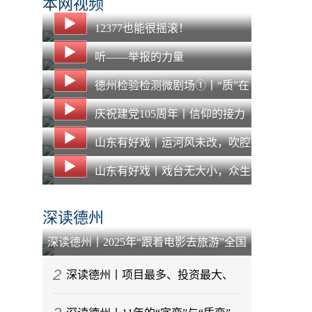
本网视频
12377也能很摇滚！
听——举报的力量
德州检验检测微剧场①丨“质”在
必得，“惠”企纾困 德州NQI一站
庆祝建党105周年丨信仰的接力
式平台打通质量服务“最后一公
山东有好戏丨运河风未改，吹腔
里”
声犹在：在“主角”之外，看见另
山东有好戏丨戏台无大小，众生
一种“戏比天大”
皆“主角”：马堤吹腔的两百年守
深读德州
艺路
深读德州丨2025年“跟着电影去旅游”全国
启动仪式为何选择在乐陵举行？
2
深读德州丨项目最多、投资最大、