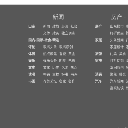
新闻
房产
·
山东
新闻
政教
经济
社会
房产
山东楼市
文体
政务
独立调查
打折优惠
国内
·
国际
·
社会
·
精选
家居
头条新闻
评论
敢当头条
敢当原创
家居设计
体育
热点聚焦
鲁能
黄金
旅游
门票
美食
娱乐
娱乐头条
明星
电影
家电
打折促销
文史
文化
历史
艺术
热点
本网原创
读书
畅销
文摘
好书
书评
消费
聚焦
曝光
书画
齐鲁艺坛
名家
名作
汽车
汽车新闻
嘉宾访谈