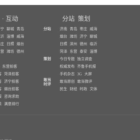
坛
·
互动
分站
策划
济宁
聊城
青岛
分站
济南
青岛
枣庄
威海
临沂
淄博
威海
烟台
潍坊
济宁
聊城
枣庄
日照
烟台
日照
滨州
德州
临沂
东营
潍坊
德州
菏泽
东营
泰安
淄博
策划
今日专题
独立调查
东营拍客
权威发布
齐鲁手机报
客
菏泽拍客
手机杂志
3G
大屏
敢当
客
济宁拍客
敢当原创
敢当微评
时评
客
烟台拍客
民生
财经
时政
文体
报
咨询求助
策
满意排行