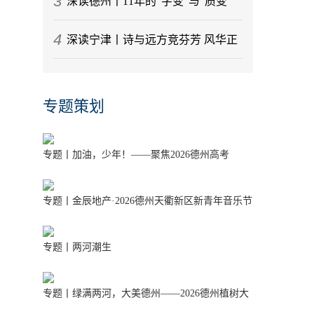
3
任务最重！德州市重大交通基础设施
深读德州丨11年的“字变”与“质变”
4
项目刷新“进度条”
德州天衢新区新一代信息技术产业筑
深读宁津丨诗与远方竞芬芳 风华正
链成势
茂是宁津
专题策划
专题丨加油，少年！——聚焦2026德州高考
专题丨金辰地产·2026德州天衢新区新青年音乐节
专题丨两河潮生
专题丨绿满两河，大美德州——2026德州植树大
行动