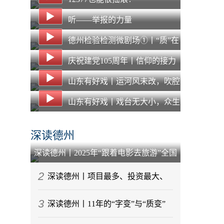
听——举报的力量
德州检验检测微剧场①丨“质”在
必得，“惠”企纾困 德州NQI一站
庆祝建党105周年丨信仰的接力
式平台打通质量服务“最后一公
山东有好戏丨运河风未改，吹腔
里”
声犹在：在“主角”之外，看见另
山东有好戏丨戏台无大小，众生
一种“戏比天大”
皆“主角”：马堤吹腔的两百年守
深读德州
艺路
深读德州丨2025年“跟着电影去旅游”全国
启动仪式为何选择在乐陵举行？
2
深读德州丨项目最多、投资最大、
3
任务最重！德州市重大交通基础设施
深读德州丨11年的“字变”与“质变”