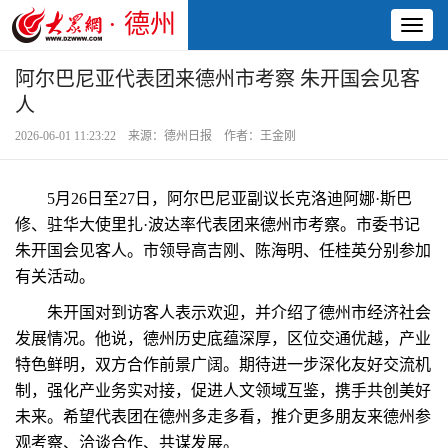
· 德州
Toggl
naviga
阿尔巴尼亚代表团来德州市考察 朱开国会见客
人
2026-06-01 11:23:22 来源：德州日报 作者：王金刚
5月26日至27日，阿尔巴尼亚副议长克洛迪阿娜·斯巴
修、驻华大使里扎·波达率代表团来德州市考察。市委书记
朱开国会见客人。市领导高吉刚、陈海明、任桂英分别参加
有关活动。
朱开国对到访客人表示欢迎，并介绍了德州市经济社会
发展情况。他说，德州历史底蕴深厚，区位交通优越，产业
特色鲜明，双方合作前景广阔。期待进一步深化友好交流机
制，强化产业务实对接，促进人文领域互鉴，携手共创美好
未来。希望代表团在德州多走多看，推介更多朋友来德州参
观考察、洽谈合作、共谋发展。